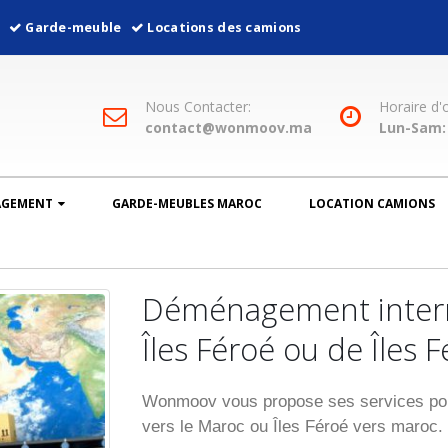
l
Garde-meuble
Locations des camions
Nous Contacter:
Horaire d'
contact@wonmoov.ma
Lun-Sam: 
AGEMENT
GARDE-MEUBLES MAROC
LOCATION CAMIONS
Déménagement intern
Îles Féroé ou de Îles 
Wonmoov vous propose ses services pou
vers le Maroc ou Îles Féroé vers maroc.