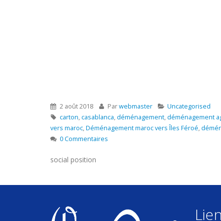
2 août 2018
Par
webmaster
Uncategorised
carton
,
casablanca
,
déménagement
,
déménagement aga
vers maroc
,
Déménagement maroc vers Îles Féroé
,
déména
0 Commentaires
social position
Lien