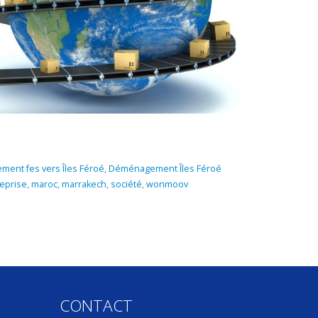
ent fes vers Îles Féroé
,
Déménagement Îles Féroé
eprise
,
maroc
,
marrakech
,
société
,
wonmoov
CONTACT