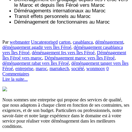
le Maroc et depuis
Îles Féroé vers
Maroc
Déménagements internationaux au Maroc
Transit effets personnels au Maroc
Déménagement de fonctionnaires au Maroc
Par
webmaster
Uncategorised
carton
,
casablanca
,
déménagement
,
déménagement agadir vers Îles Féroé
,
déménagement casablanca
vers Îles Féroé
,
déménagement fes vers Îles Féroé
,
Déménagement
Îles Féroé vers maroc
,
Déménagement maroc vers Îles Féroé
,
déménagement rabat vers Îles Féroé
,
déménagement tanger vers Îles
Féroé
,
entreprise
,
maroc
,
marrakech
,
société
,
wonmoov
0
Commentaires
Lire la suite...
Nous sommes une entreprise qui propose des services de qualité,
que nous adaptons à chaque client en fonction de ses contraintes, ses
exigences, et de son budget. Particuliers ou professionnels, notre
savoir-faire et notre large expérience dans le domaine est à votre
service pour réaliser votre déménagement dans les meilleures
conditions.
.