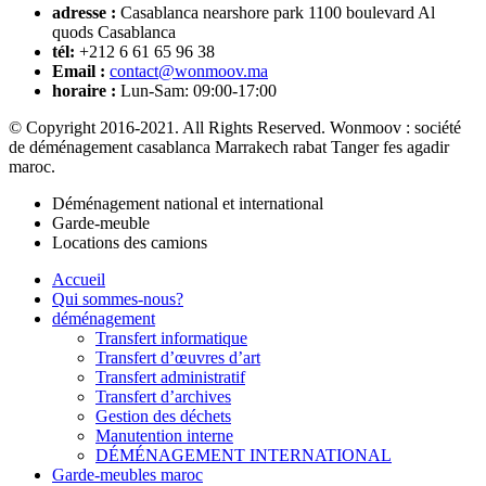
adresse :
Casablanca nearshore park 1100 boulevard Al
quods Casablanca
tél:
+212 6 61 65 96 38
Email :
contact@wonmoov.ma
horaire :
Lun-Sam: 09:00-17:00
© Copyright 2016-2021. All Rights Reserved. Wonmoov : société
de déménagement casablanca Marrakech rabat Tanger fes agadir
maroc.
Déménagement national et international
Garde-meuble
Locations des camions
Accueil
Qui sommes-nous?
déménagement
Transfert informatique
Transfert d’œuvres d’art
Transfert administratif
Transfert d’archives
Gestion des déchets
Manutention interne
DÉMÉNAGEMENT INTERNATIONAL
Garde-meubles maroc