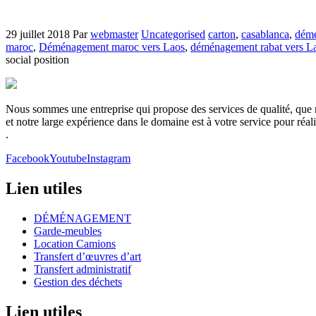
29 juillet 2018
Par
webmaster
Uncategorised
carton
,
casablanca
,
dém
maroc
,
Déménagement maroc vers Laos
,
déménagement rabat vers L
social position
Nous sommes une entreprise qui propose des services de qualité, que no
et notre large expérience dans le domaine est à votre service pour réa
.
Facebook
Youtube
Instagram
Lien utiles
DÉMÉNAGEMENT
Garde-meubles
Location Camions
Transfert d’œuvres d’art
Transfert administratif
Gestion des déchets
Lien utiles