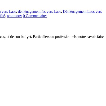
 vers Laos
,
déménagement fes vers Laos
,
Déménagement Laos vers
iété
,
wonmoov
0 Commentaires
s, et de son budget. Particuliers ou professionnels, notre savoir-faire