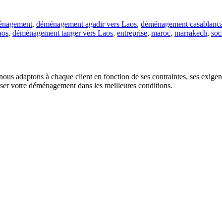
énagement
,
déménagement agadir vers Laos
,
déménagement casablanca
aos
,
déménagement tanger vers Laos
,
entreprise
,
maroc
,
marrakech
,
soc
us adaptons à chaque client en fonction de ses contraintes, ses exigence
liser votre déménagement dans les meilleures conditions.