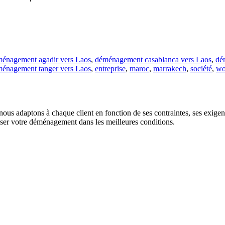
énagement agadir vers Laos
,
déménagement casablanca vers Laos
,
dé
énagement tanger vers Laos
,
entreprise
,
maroc
,
marrakech
,
société
,
w
us adaptons à chaque client en fonction de ses contraintes, ses exigence
liser votre déménagement dans les meilleures conditions.