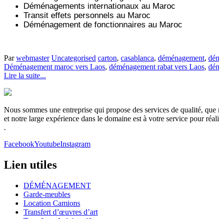
Déménagements internationaux au Maroc
Transit effets personnels au Maroc
Déménagement de fonctionnaires au Maroc
Par
webmaster
Uncategorised
carton
,
casablanca
,
déménagement
,
dém
Déménagement maroc vers Laos
,
déménagement rabat vers Laos
,
dém
Lire la suite...
Nous sommes une entreprise qui propose des services de qualité, que no
et notre large expérience dans le domaine est à votre service pour réa
.
Facebook
Youtube
Instagram
Lien utiles
DÉMÉNAGEMENT
Garde-meubles
Location Camions
Transfert d’œuvres d’art