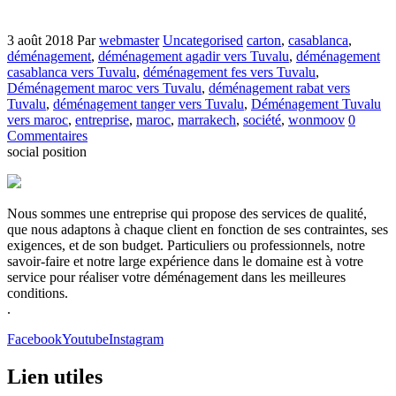
3 août 2018
Par
webmaster
Uncategorised
carton
,
casablanca
,
déménagement
,
déménagement agadir vers Tuvalu
,
déménagement
casablanca vers Tuvalu
,
déménagement fes vers Tuvalu
,
Déménagement maroc vers Tuvalu
,
déménagement rabat vers
Tuvalu
,
déménagement tanger vers Tuvalu
,
Déménagement Tuvalu
vers maroc
,
entreprise
,
maroc
,
marrakech
,
société
,
wonmoov
0
Commentaires
social position
Nous sommes une entreprise qui propose des services de qualité,
que nous adaptons à chaque client en fonction de ses contraintes, ses
exigences, et de son budget. Particuliers ou professionnels, notre
savoir-faire et notre large expérience dans le domaine est à votre
service pour réaliser votre déménagement dans les meilleures
conditions.
.
Facebook
Youtube
Instagram
Lien utiles