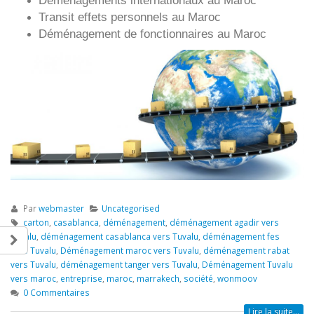
Déménagements internationaux au Maroc
Transit effets personnels au Maroc
Déménagement de fonctionnaires au Maroc
Par
webmaster
Uncategorised
carton
,
casablanca
,
déménagement
,
déménagement agadir vers
Tuvalu
,
déménagement casablanca vers Tuvalu
,
déménagement fes
vers Tuvalu
,
Déménagement maroc vers Tuvalu
,
déménagement rabat
vers Tuvalu
,
déménagement tanger vers Tuvalu
,
Déménagement Tuvalu
vers maroc
,
entreprise
,
maroc
,
marrakech
,
société
,
wonmoov
0 Commentaires
Lire la suite...