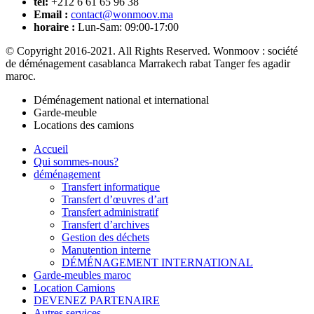
tél:
+212 6 61 65 96 38
Email :
contact@wonmoov.ma
horaire :
Lun-Sam: 09:00-17:00
© Copyright 2016-2021. All Rights Reserved. Wonmoov : société
de déménagement casablanca Marrakech rabat Tanger fes agadir
maroc.
Déménagement national et international
Garde-meuble
Locations des camions
Accueil
Qui sommes-nous?
déménagement
Transfert informatique
Transfert d’œuvres d’art
Transfert administratif
Transfert d’archives
Gestion des déchets
Manutention interne
DÉMÉNAGEMENT INTERNATIONAL
Garde-meubles maroc
Location Camions
DEVENEZ PARTENAIRE
Autres services