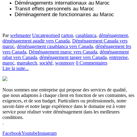
Déménagements internationaux au Maroc
Transit effets personnels au Maroc
Déménagement de fonctionnaires au Maroc
Par
webmaster
Uncategorised
carton
,
casablanca
,
déménagement
,
déménagement agadir vers Canada
,
Déménagement Canada vers
maroc
,
déménagement casablanca vers Canada
,
déménagement fes
vers Canada
,
Déménagement maroc vers Canada
,
déménagement
rabat vers Canada
,
déménagement tanger vers Canada
,
entreprise
,
maroc
,
marrakech
,
société
,
wonmoov
0 Commentaires
Lire la suite...
Nous sommes une entreprise qui propose des services de qualité,
que nous adaptons à chaque client en fonction de ses contraintes, ses
exigences, et de son budget. Particuliers ou professionnels, notre
savoir-faire et notre large expérience dans le domaine est à votre
service pour réaliser votre déménagement dans les meilleures
conditions.
.
Facebook
Youtube
Instagram