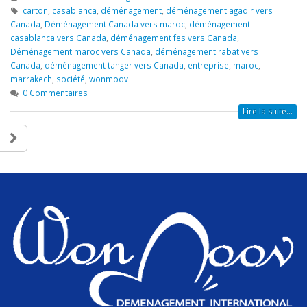
carton
,
casablanca
,
déménagement
,
déménagement agadir vers
Canada
,
Déménagement Canada vers maroc
,
déménagement
casablanca vers Canada
,
déménagement fes vers Canada
,
Déménagement maroc vers Canada
,
déménagement rabat vers
Canada
,
déménagement tanger vers Canada
,
entreprise
,
maroc
,
marrakech
,
société
,
wonmoov
0 Commentaires
Lire la suite...