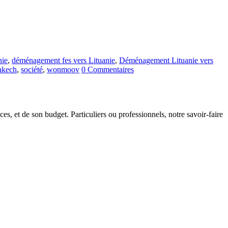
nie
,
déménagement fes vers Lituanie
,
Déménagement Lituanie vers
akech
,
société
,
wonmoov
0 Commentaires
s, et de son budget. Particuliers ou professionnels, notre savoir-faire