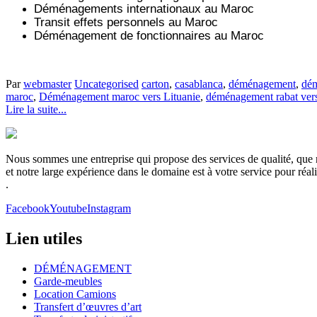
Déménagements internationaux au Maroc
Transit effets personnels au Maroc
Déménagement de fonctionnaires au Maroc
Par
webmaster
Uncategorised
carton
,
casablanca
,
déménagement
,
dém
maroc
,
Déménagement maroc vers Lituanie
,
déménagement rabat vers
Lire la suite...
Nous sommes une entreprise qui propose des services de qualité, que no
et notre large expérience dans le domaine est à votre service pour réa
.
Facebook
Youtube
Instagram
Lien utiles
DÉMÉNAGEMENT
Garde-meubles
Location Camions
Transfert d’œuvres d’art