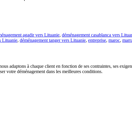
énagement agadir vers Lituanie
,
déménagement casablanca vers Litua
 Lituanie
,
déménagement tanger vers Lituanie
,
entreprise
,
maroc
,
marr
us adaptons à chaque client en fonction de ses contraintes, ses exigence
liser votre déménagement dans les meilleures conditions.