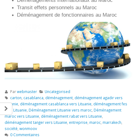
Déménagements internationaux au Maroc
Transit effets personnels au Maroc
Déménagement de fonctionnaires au Maroc
Par
webmaster
Uncategorised
carton
,
casablanca
,
déménagement
,
déménagement agadir vers
Lituanie
,
déménagement casablanca vers Lituanie
,
déménagement fes
vers Lituanie
,
Déménagement Lituanie vers maroc
,
Déménagement
maroc vers Lituanie
,
déménagement rabat vers Lituanie
,
déménagement tanger vers Lituanie
,
entreprise
,
maroc
,
marrakech
,
société
,
wonmoov
0 Commentaires