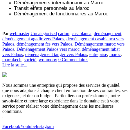
Déménagements internationaux au Maroc
Transit effets personnels au Maroc
Déménagement de fonctionnaires au Maroc
Par
webmaster
Uncategorised
carton
,
casablanca
,
déménagement
,
déménagement agadir vers Palaos
,
déménagement casablanca vers
Palaos
,
déménagement fes vers Palaos
,
Déménagement maroc vers
Palaos
,
Déménagement Palaos vers maroc
,
déménagement rabat
vers Palaos
,
déménagement tanger vers Palaos
,
entreprise
,
maroc
,
marrakech
,
société
,
wonmoov
0 Commentaires
Lire la suite...
Nous sommes une entreprise qui propose des services de qualité,
que nous adaptons à chaque client en fonction de ses contraintes, ses
exigences, et de son budget. Particuliers ou professionnels, notre
savoir-faire et notre large expérience dans le domaine est à votre
service pour réaliser votre déménagement dans les meilleures
conditions.
.
Facebook
Youtube
Instagram