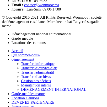
tél:
+212 6 61 65 96 38
Email :
contact@wonmoov.ma
horaire :
Lun-Sam: 09:00-17:00
© Copyright 2016-2021. All Rights Reserved. Wonmoov : société
de déménagement casablanca Marrakech rabat Tanger fes agadir
maroc.
Déménagement national et international
Garde-meuble
Locations des camions
Accueil
Qui sommes-nous?
déménagement
Transfert informatique
Transfert d’œuvres d’art
Transfert administratif
Transfert d’archives
Gestion des déchets
Manutention interne
DÉMÉNAGEMENT INTERNATIONAL
Garde-meubles maroc
Location Camions
DEVENEZ PARTENAIRE
Autres services