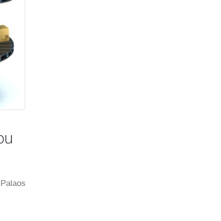
ou
 Palaos