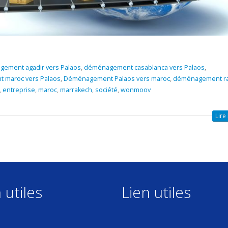
ement agadir vers Palaos
,
déménagement casablanca vers Palaos
,
 maroc vers Palaos
,
Déménagement Palaos vers maroc
,
déménagement r
,
entreprise
,
maroc
,
marrakech
,
société
,
wonmoov
Lire 
 utiles
Lien utiles