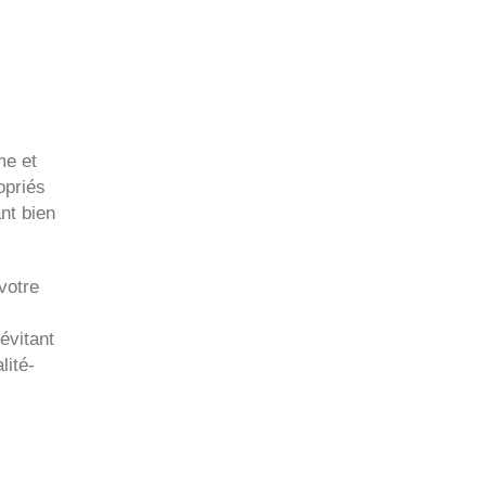
me et
opriés
nt bien
votre
évitant
lité-