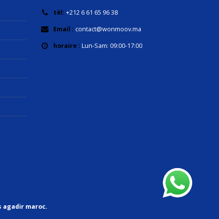
tél:
+212 6 61 65 96 38
Email :
contact@wonmoov.ma
horaire :
Lun-Sam: 09:00-17:00
s agadir maroc.