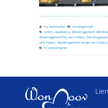
Par
webmaster
Uncategorised
carton
,
casablanca
,
déménagement
,
déménag
déménagement fes vers Palaos
,
Déménagement
vers Palaos
,
déménagement tanger vers Palaos
0 Commentaires
Lien