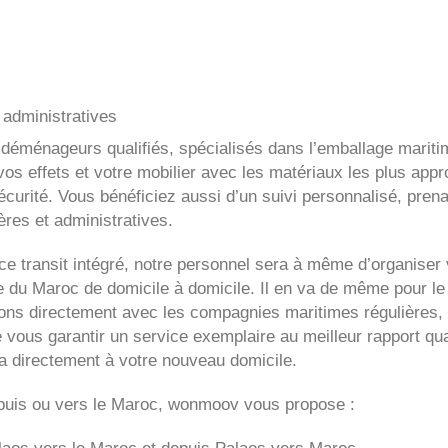
administratives
 déménageurs qualifiés, spécialisés dans l’emballage mariti
os effets et votre mobilier avec les matériaux les plus appr
curité. Vous bénéficiez aussi d’un suivi personnalisé, prena
res et administratives.
e transit intégré, notre personnel sera à même d’organiser 
du Maroc de domicile à domicile. Il en va de même pour le
itons directement avec les compagnies maritimes régulières, 
e vous garantir un service exemplaire au meilleur rapport qua
ra directement à votre nouveau domicile.
uis ou vers le Maroc, wonmoov vous propose :
laos
vers le Maroc et depuis
Palaos vers
Maroc