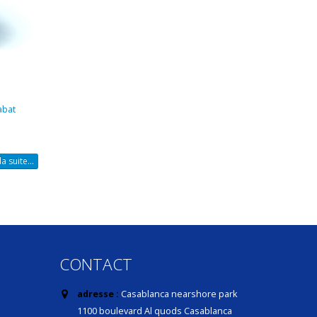
abat
la suite...
CONTACT
adresse :
Casablanca nearshore park
1100 boulevard Al quods Casablanca