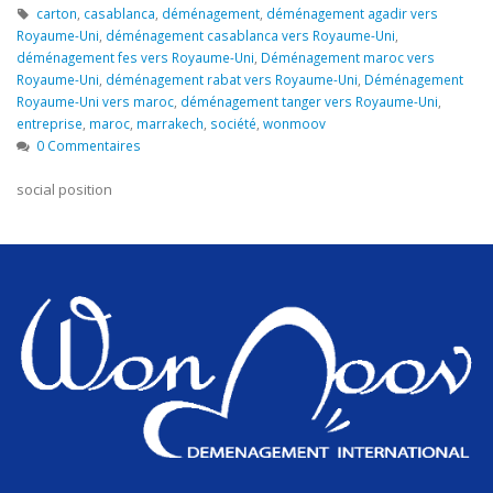
carton
,
casablanca
,
déménagement
,
déménagement agadir vers
Royaume-Uni
,
déménagement casablanca vers Royaume-Uni
,
déménagement fes vers Royaume-Uni
,
Déménagement maroc vers
Royaume-Uni
,
déménagement rabat vers Royaume-Uni
,
Déménagement
Royaume-Uni vers maroc
,
déménagement tanger vers Royaume-Uni
,
entreprise
,
maroc
,
marrakech
,
société
,
wonmoov
0 Commentaires
social position