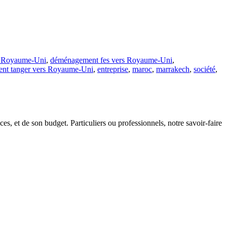
s Royaume-Uni
,
déménagement fes vers Royaume-Uni
,
nt tanger vers Royaume-Uni
,
entreprise
,
maroc
,
marrakech
,
société
,
s, et de son budget. Particuliers ou professionnels, notre savoir-faire