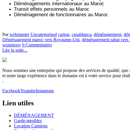
Déménagements internationaux au Maroc
Transit effets personnels au Maroc
Déménagement de fonctionnaires au Maroc
Par
webmaster
Uncategorised
carton
,
casablanca
,
déménagement
,
dém
Déménagement maroc vers Royaume-Uni
,
déménagement rabat ver
wonmoov
0 Commentaires
Lire la suite...
Nous sommes une entreprise qui propose des services de qualité, que no
et notre large expérience dans le domaine est à votre service pour réa
.
Facebook
Youtube
Instagram
Lien utiles
DÉMÉNAGEMENT
Garde-meubles
Location Camions