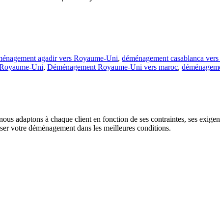
énagement agadir vers Royaume-Uni
,
déménagement casablanca ver
s Royaume-Uni
,
Déménagement Royaume-Uni vers maroc
,
déménageme
us adaptons à chaque client en fonction de ses contraintes, ses exigence
liser votre déménagement dans les meilleures conditions.