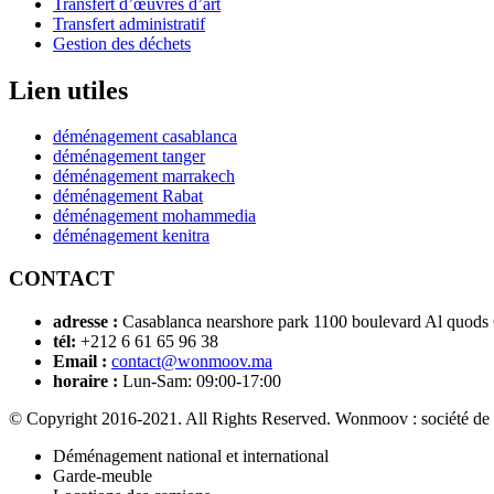
Transfert d’œuvres d’art
Transfert administratif
Gestion des déchets
Lien utiles
déménagement casablanca
déménagement tanger
déménagement marrakech
déménagement Rabat
déménagement mohammedia
déménagement kenitra
CONTACT
adresse :
Casablanca nearshore park 1100 boulevard Al quods
tél:
+212 6 61 65 96 38
Email :
contact@wonmoov.ma
horaire :
Lun-Sam: 09:00-17:00
© Copyright 2016-2021. All Rights Reserved. Wonmoov : société de
Déménagement national et international
Garde-meuble