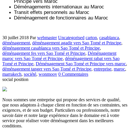
Principe vers
Maroc
Déménagements internationaux au Maroc
Transit effets personnels au Maroc
Déménagement de fonctionnaires au Maroc
30 juillet 2018
Par
webmaster
Uncategorised
carton
,
casablanca
,
déménagement
,
déménagement agadir vers Sao Tomé et Principe
,
déménagement casablanca vers Sao Tomé et Principe
,
déménagement fes vers Sao Tomé et Principe
,
Déménagement
maroc vers Sao Tomé et Principe
,
déménagement rabat vers Sao
Tomé et Principe
,
Déménagement Sao Tomé et Principe vers maroc
,
déménagement tanger vers Sao Tomé et Principe
,
entreprise
,
maroc
,
marrakech
,
société
,
wonmoov
0 Commentaires
social position
Nous sommes une entreprise qui propose des services de qualité,
que nous adaptons à chaque client en fonction de ses contraintes, ses
exigences, et de son budget. Particuliers ou professionnels, notre
savoir-faire et notre large expérience dans le domaine est à votre
service pour réaliser votre déménagement dans les meilleures
conditions.