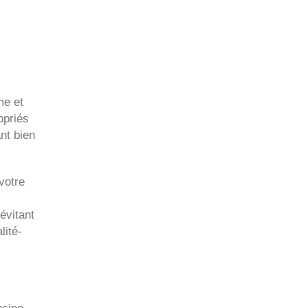
me et
opriés
nt bien
votre
évitant
lité-
ncipe