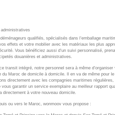
administratives
 déménageurs qualifiés, spécialisés dans l’emballage mariti
os effets et votre mobilier avec les matériaux les plus appr
curité. Vous bénéficiez aussi d’un suivi personnalisé, prena
cipetés douanières et administratives.
e transit intégré, notre personnel sera à même d’organiser 
du Maroc de domicile à domicile. Il en va de même pour le
itons directement avec les compagnies maritimes régulières, 
e vous garantir un service exemplaire au meilleur rapport qua
ra directement à votre nouveau domicile.
uis ou vers le Maroc, wonmoov vous propose :
o Tomé et Principe
vers le Maroc et depuis
Sao Tomé et Pri