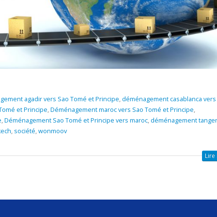
ement agadir vers Sao Tomé et Principe
,
déménagement casablanca vers
omé et Principe
,
Déménagement maroc vers Sao Tomé et Principe
,
e
,
Déménagement Sao Tomé et Principe vers maroc
,
déménagement tanger
kech
,
société
,
wonmoov
Lire 