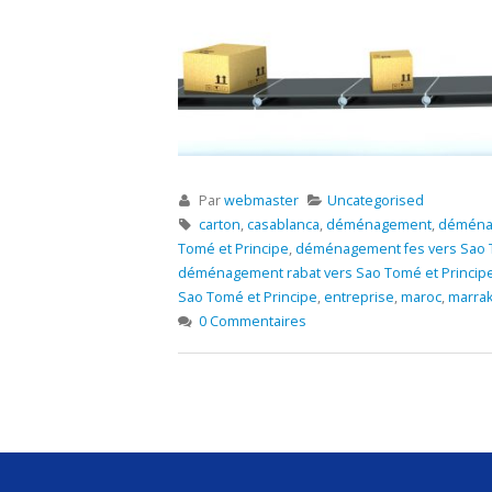
Par
webmaster
Uncategorised
carton
,
casablanca
,
déménagement
,
déménag
Tomé et Principe
,
déménagement fes vers Sao T
déménagement rabat vers Sao Tomé et Princip
Sao Tomé et Principe
,
entreprise
,
maroc
,
marra
0 Commentaires