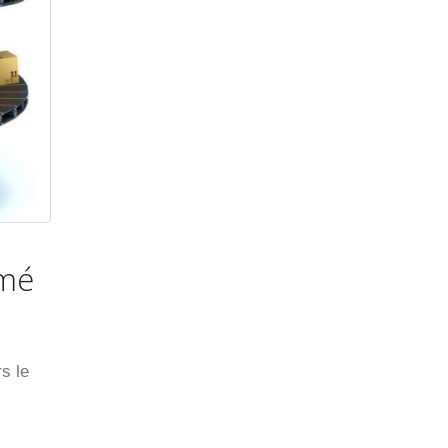
omé
s le