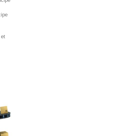
cipe
 et