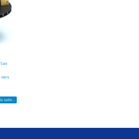
 Sao
 vers
la suite...