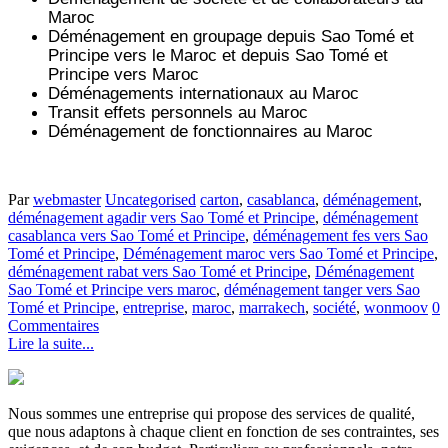
Maroc
Déménagement en groupage depuis
Sao Tomé et
Principe
vers le Maroc et depuis
Sao Tomé et
Principe vers
Maroc
Déménagements internationaux au Maroc
Transit effets personnels au Maroc
Déménagement de fonctionnaires au Maroc
Par
webmaster
Uncategorised
carton
,
casablanca
,
déménagement
,
déménagement agadir vers Sao Tomé et Principe
,
déménagement
casablanca vers Sao Tomé et Principe
,
déménagement fes vers Sao
Tomé et Principe
,
Déménagement maroc vers Sao Tomé et Principe
,
déménagement rabat vers Sao Tomé et Principe
,
Déménagement
Sao Tomé et Principe vers maroc
,
déménagement tanger vers Sao
Tomé et Principe
,
entreprise
,
maroc
,
marrakech
,
société
,
wonmoov
0
Commentaires
Lire la suite...
Nous sommes une entreprise qui propose des services de qualité,
que nous adaptons à chaque client en fonction de ses contraintes, ses